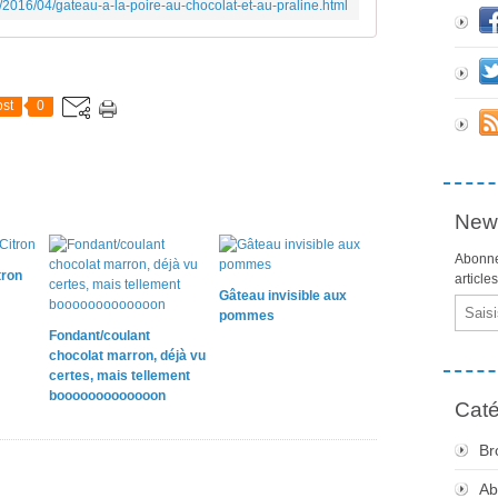
r/2016/04/gateau-a-la-poire-au-chocolat-et-au-praline.html
st
0
News
Abonne
tron
article
Gâteau invisible aux
Email
pommes
Fondant/coulant
chocolat marron, déjà vu
certes, mais tellement
booooooooooooon
Caté
Br
Ab