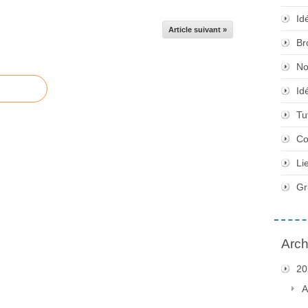
Id
Article suivant »
Br
No
Id
Tu
Co
Li
Gr
Arch
20
A