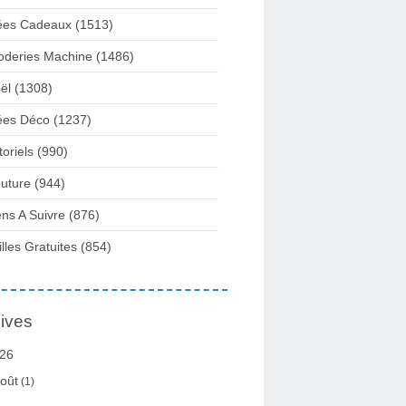
ées Cadeaux
(1513)
oderies Machine
(1486)
ël
(1308)
ées Déco
(1237)
toriels
(990)
uture
(944)
ens A Suivre
(876)
illes Gratuites
(854)
ives
26
oût
(1)