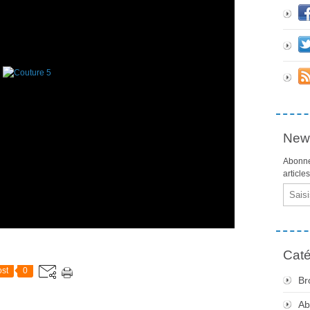
News
Abonne
article
Email
Caté
st
0
Br
Ab