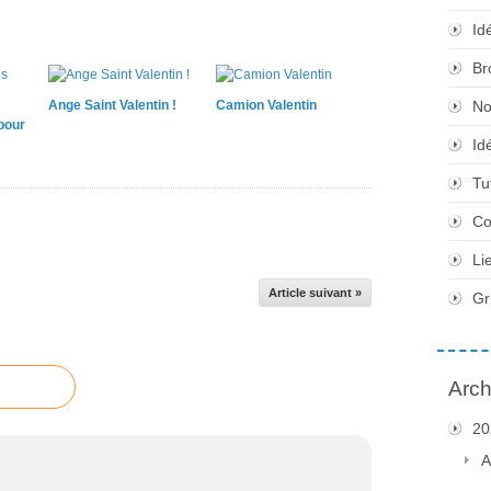
Id
Br
Ange Saint Valentin !
Camion Valentin
No
pour
Id
Tu
Co
Li
Article suivant »
Gr
Arch
20
A