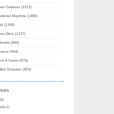
ées Cadeaux
(1513)
oderies Machine
(1486)
ël
(1308)
ées Déco
(1237)
toriels
(990)
uture
(944)
ens A Suivre
(876)
illes Gratuites
(854)
ives
26
oût
(1)