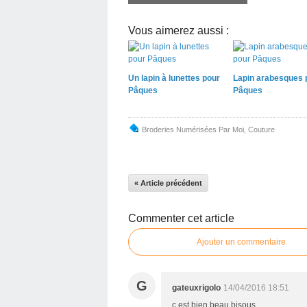
Vous aimerez aussi :
Un lapin à lunettes pour
Lapin arabesques 
Pâques
Pâques
Broderies Numérisées Par Moi
,
Couture
« Article précédent
Commenter cet article
Ajouter un commentaire
G
gateuxrigolo
14/04/2016 18:51
c est bien beau bisous