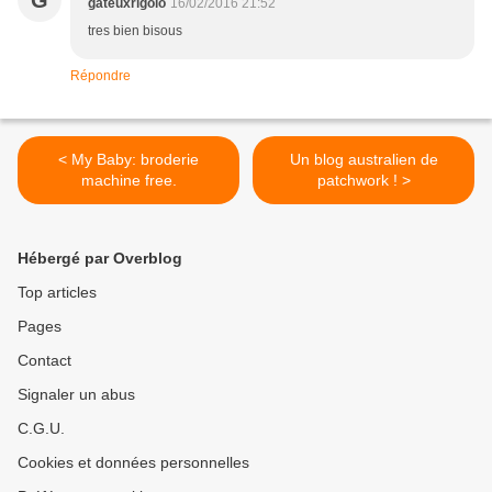
G
gateuxrigolo
16/02/2016 21:52
tres bien bisous
Répondre
< My Baby: broderie
Un blog australien de
machine free.
patchwork ! >
Hébergé par Overblog
Top articles
Pages
Contact
Signaler un abus
C.G.U.
Cookies et données personnelles