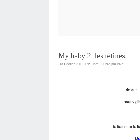
My baby 2, les tétines.
18 Février 2016, 09:19am
|
Publié par elka
de quoi 
pour y gli
le lien pour le 
B