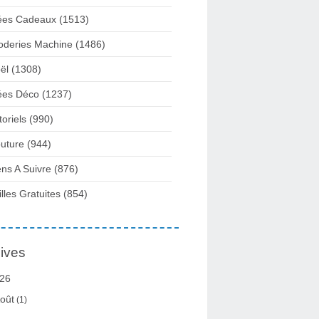
ées Cadeaux
(1513)
oderies Machine
(1486)
ël
(1308)
ées Déco
(1237)
toriels
(990)
uture
(944)
ens A Suivre
(876)
illes Gratuites
(854)
ives
26
oût
(1)