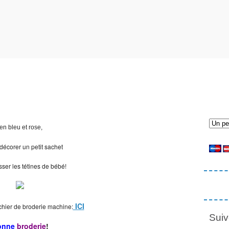
en bleu et rose,
décorer un petit sachet
sser les tétines de bébé!
ICI
fichier de broderie machine:
Suiv
onne
broderie
!