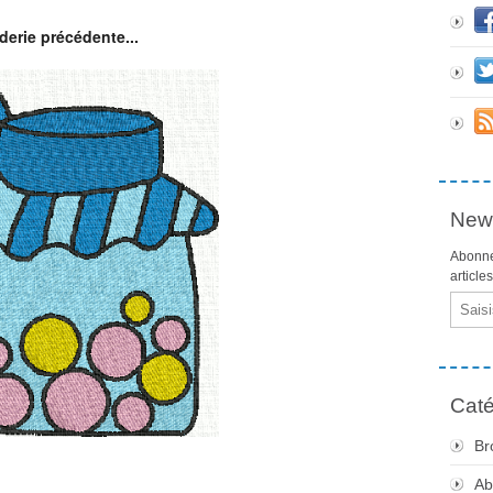
derie précédente...
News
Abonne
article
Email
Caté
Br
Ab