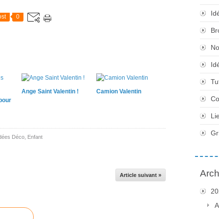
Id
st
0
Br
No
Id
Tu
Ange Saint Valentin !
Camion Valentin
Co
pour
Li
Gr
dées Déco
,
Enfant
Arch
Article suivant »
20
A