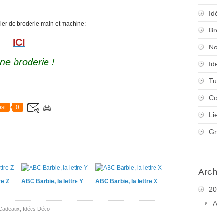
Id
chier de broderie main et machine:
Br
ICI
No
ne broderie !
Id
Tu
Co
st
0
Li
Gr
Arch
re Z
ABC Barbie, la lettre Y
ABC Barbie, la lettre X
20
A
 Cadeaux
,
Idées Déco