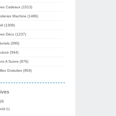
ées Cadeaux
(1513)
oderies Machine
(1486)
ël
(1308)
ées Déco
(1237)
toriels
(990)
uture
(944)
ens A Suivre
(876)
illes Gratuites
(854)
ives
26
oût
(1)