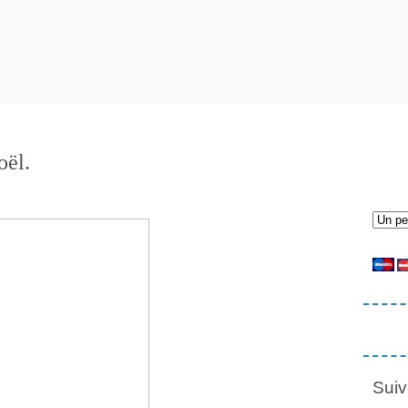
oël.
Suiv