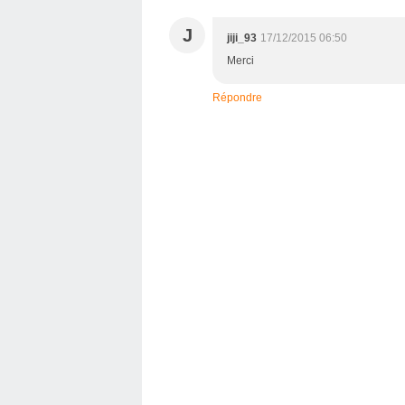
J
jiji_93
17/12/2015 06:50
Merci
Répondre