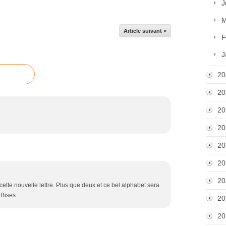
J
M
Article suivant »
F
J
20
20
20
20
20
20
20
tte nouvelle lettre. Plus que deux et ce bel alphabet sera
 Bises.
20
20