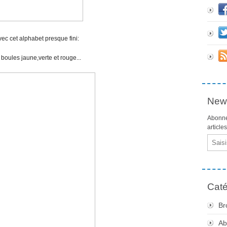
ec cet alphabet presque fini:
 boules jaune,verte et rouge...
News
Abonne
article
Email
Caté
Br
Ab