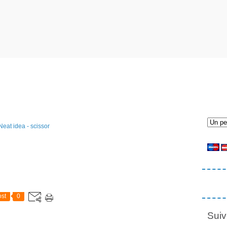
st
0
Suiv