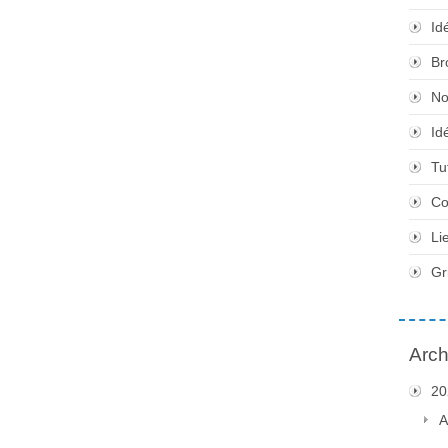
Id
Br
No
Id
Tu
Co
Li
Gr
Arch
20
A