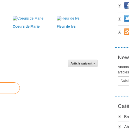
Coeurs de Marie
Fleur de lys
News
Article suivant »
Abonne
article
Email
Caté
Br
Ab