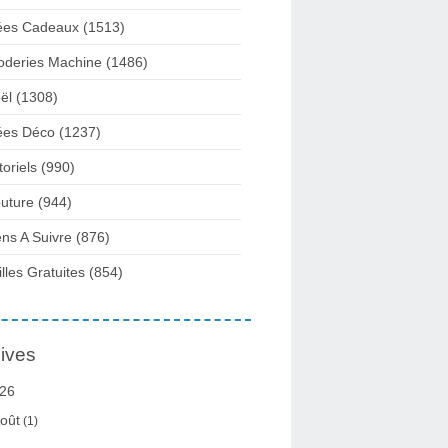
ées Cadeaux
(1513)
oderies Machine
(1486)
ël
(1308)
ées Déco
(1237)
toriels
(990)
uture
(944)
ens A Suivre
(876)
illes Gratuites
(854)
ives
26
oût
(1)