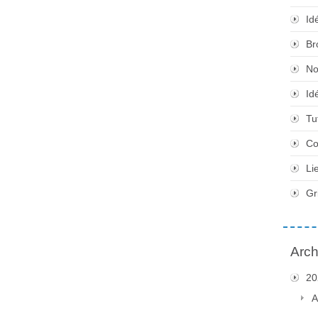
Id
Br
No
Id
Tu
Co
Li
Gr
Arch
20
A