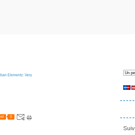
st
0
Suiv