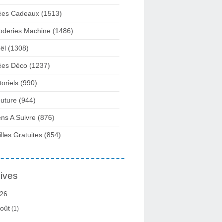
ées Cadeaux
(1513)
oderies Machine
(1486)
ël
(1308)
ées Déco
(1237)
toriels
(990)
uture
(944)
ens A Suivre
(876)
illes Gratuites
(854)
ives
26
oût
(1)