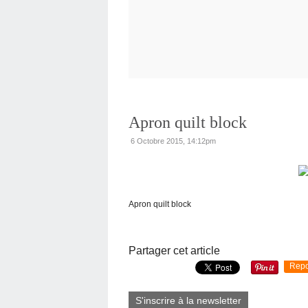
Apron quilt block
6 Octobre 2015, 14:12pm
Apron quilt block
Partager cet article
Repo
S'inscrire à la newsletter