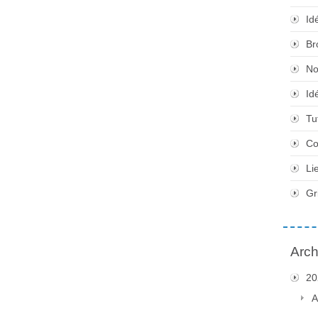
Id
Br
No
Id
Tu
Co
Li
Gr
Arch
20
A