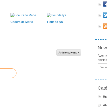
Coeurs de Marie
Fleur de lys
News
Article suivant »
Abonne
article
Email
Caté
Br
Ab