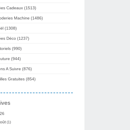
ées Cadeaux
(1513)
oderies Machine
(1486)
ël
(1308)
ées Déco
(1237)
toriels
(990)
uture
(944)
ens A Suivre
(876)
illes Gratuites
(854)
ives
26
oût
(1)