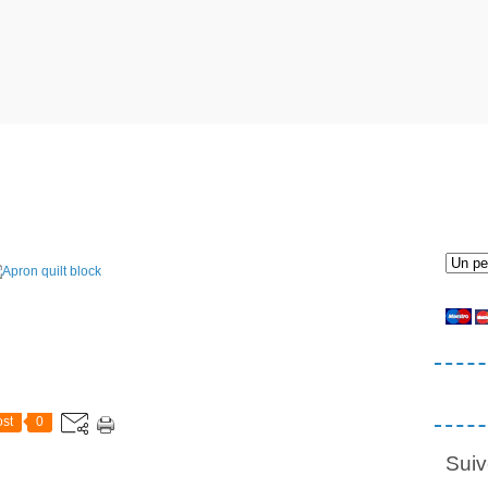
st
0
Suiv