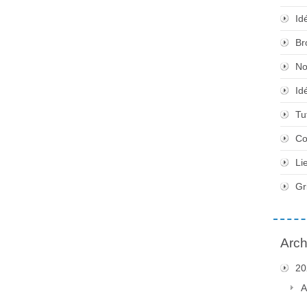
Id
Br
No
Id
Tu
Co
Li
Gr
Arch
20
A