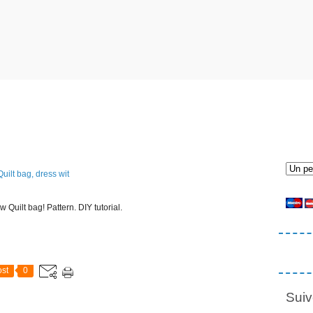
 Quilt bag! Pattern. DIY tutorial.
st
0
Suiv