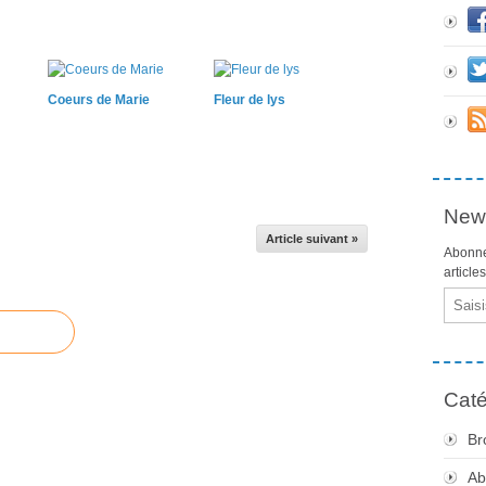
Coeurs de Marie
Fleur de lys
News
Article suivant »
Abonne
article
Email
Caté
Br
Ab