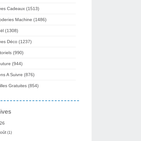
ées Cadeaux
(1513)
oderies Machine
(1486)
ël
(1308)
ées Déco
(1237)
toriels
(990)
uture
(944)
ens A Suivre
(876)
illes Gratuites
(854)
ives
26
oût
(1)