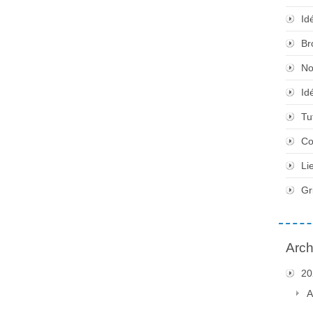
Id
Br
No
Id
Tu
Co
Li
Gr
Arch
20
A