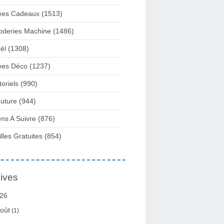
ées Cadeaux
(1513)
oderies Machine
(1486)
ël
(1308)
ées Déco
(1237)
toriels
(990)
uture
(944)
ens A Suivre
(876)
illes Gratuites
(854)
ives
26
oût
(1)