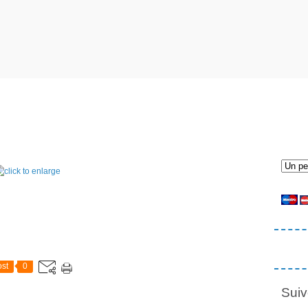
st
0
Suiv