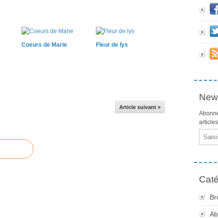
Coeurs de Marie
Fleur de lys
News
Article suivant »
Abonne
article
Email
Caté
Br
Ab