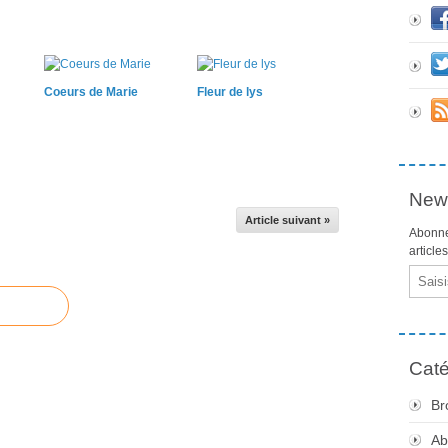
Coeurs de Marie
Fleur de lys
News
Article suivant »
Abonne
article
Email
Caté
Br
Ab