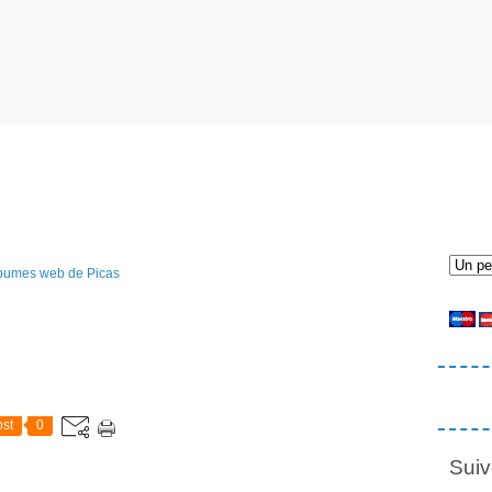
st
0
Suiv