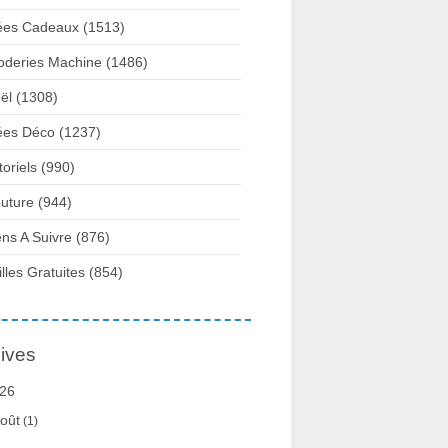
ées Cadeaux
(1513)
oderies Machine
(1486)
ël
(1308)
ées Déco
(1237)
toriels
(990)
uture
(944)
ens A Suivre
(876)
illes Gratuites
(854)
ives
26
oût
(1)