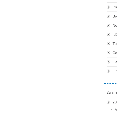
Id
Br
No
Id
Tu
Co
Li
Gr
Arch
20
A