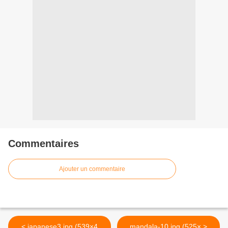
Commentaires
Ajouter un commentaire
< japanese3.jpg (539×4
mandala-10.jpg (525× >