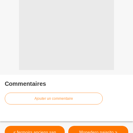
Commentaires
Ajouter un commentaire
< fermoirs,anciens,san
Monedero pajarito >