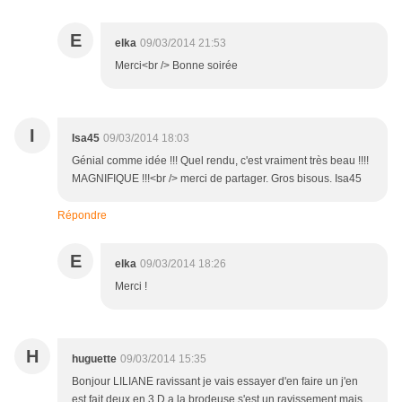
E
elka
09/03/2014 21:53
Merci<br /> Bonne soirée
I
Isa45
09/03/2014 18:03
Génial comme idée !!! Quel rendu, c'est vraiment très beau !!!!
MAGNIFIQUE !!!<br /> merci de partager. Gros bisous. Isa45
Répondre
E
elka
09/03/2014 18:26
Merci !
H
huguette
09/03/2014 15:35
Bonjour LILIANE ravissant je vais essayer d'en faire un j'en
est fait deux en 3 D a la brodeuse s'est un ravissement mais