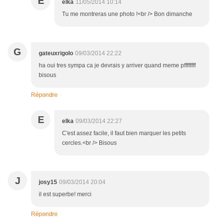
E
elka
11/05/2014 10:14
Tu me montreras une photo !<br /> Bon dimanche
G
gateuxrigolo
09/03/2014 22:22
ha oui tres sympa ca je devrais y arriver quand meme pffffffff
bisous
Répondre
E
elka
09/03/2014 22:27
C'est assez facile, il faut bien marquer les petits
cercles.<br /> Bisous
J
josy15
09/03/2014 20:04
il est superbe! merci
Répondre