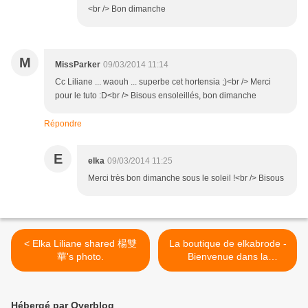
<br /> Bon dimanche
M
MissParker
09/03/2014 11:14
Cc Liliane ... waouh ... superbe cet hortensia ;)<br /> Merci
pour le tuto :D<br /> Bisous ensoleillés, bon dimanche
Répondre
E
elka
09/03/2014 11:25
Merci très bon dimanche sous le soleil !<br /> Bisous
< Elka Liliane shared 楊雙
La boutique de elkabrode -
華's photo.
Bienvenue dans la
boutique. >
Hébergé par Overblog