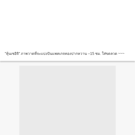
"หุ้นเซอิจิ" ภาพวาดที่จะแบ่งปันแพคเกจทองปากหวาน --15 ซม. ใส่ขดลวด ~~~