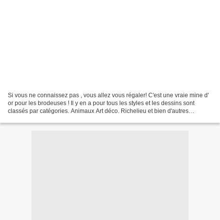
Si vous ne connaissez pas , vous allez vous régaler! C'est une vraie mine d'
or pour les brodeuses ! Il y en a pour tous les styles et les dessins sont
classés par catégories. Animaux Art déco. Richelieu et bien d'autres
encore... Le lien pour ces merveilles:...