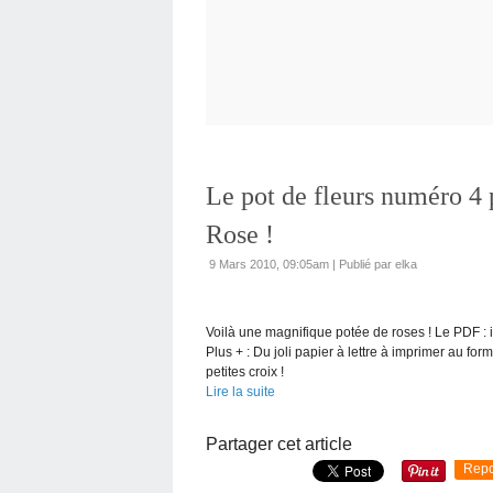
Le pot de fleurs numéro 4 p
Rose !
9 Mars 2010, 09:05am
|
Publié par elka
Voilà une magnifique potée de roses ! Le PDF : 
Plus + : Du joli papier à lettre à imprimer au fo
petites croix !
Lire la suite
Partager cet article
Repo