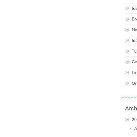
Id
Br
No
Id
Tu
Co
Li
Gr
Arch
20
A