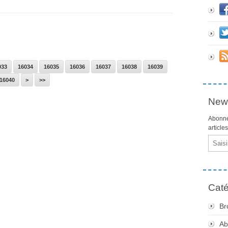
033
16034
16035
16036
16037
16038
16039
16050
16060
16070
16080
16090
16100
16040
>
>>
News
Abonne
article
Email
Caté
Br
Ab