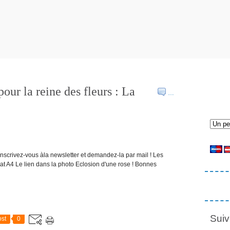
our la reine des fleurs : La
…
inscrivez-vous àla newsletter et demandez-la par mail ! Les
rmat A4 Le lien dans la photo Eclosion d'une rose ! Bonnes
Suiv
st
0