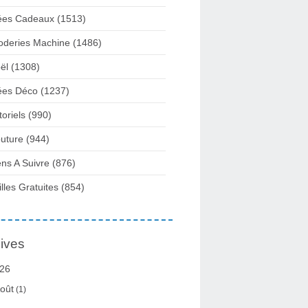
ées Cadeaux
(1513)
oderies Machine
(1486)
ël
(1308)
ées Déco
(1237)
toriels
(990)
uture
(944)
ens A Suivre
(876)
illes Gratuites
(854)
ives
26
oût
(1)