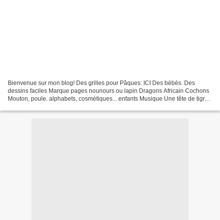
Bienvenue sur mon blog! Des grilles pour Pâques: ICI Des bébés. Des
dessins faciles Marque pages nounours ou lapin Dragons Africain Cochons
Mouton, poule. alphabets, cosmétiques... enfants Musique Une tête de tigre
Pâque s Une grenouille ! Mariage ......