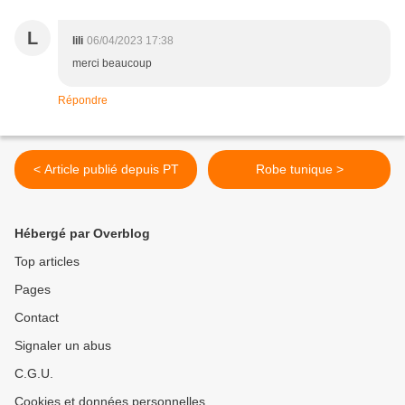
L
lili
06/04/2023 17:38
merci beaucoup
Répondre
< Article publié depuis PT
Robe tunique >
Hébergé par Overblog
Top articles
Pages
Contact
Signaler un abus
C.G.U.
Cookies et données personnelles