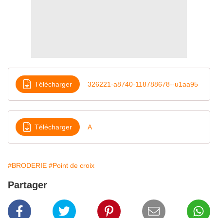
Télécharger
326221-a8740-118788678--u1aa95
Télécharger
A
#BRODERIE
#Point de croix
Partager