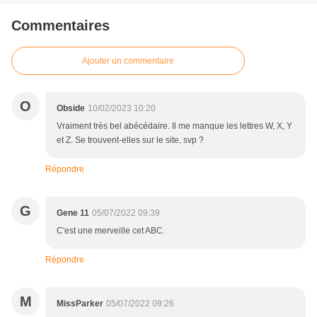
Commentaires
Ajouter un commentaire
O
Obside
10/02/2023 10:20
Vraiment très bel abécédaire. Il me manque les lettres W, X, Y
et Z. Se trouvent-elles sur le site, svp ?
Répondre
G
Gene 11
05/07/2022 09:39
C'est une merveille cet ABC.
Répondre
M
MissParker
05/07/2022 09:26